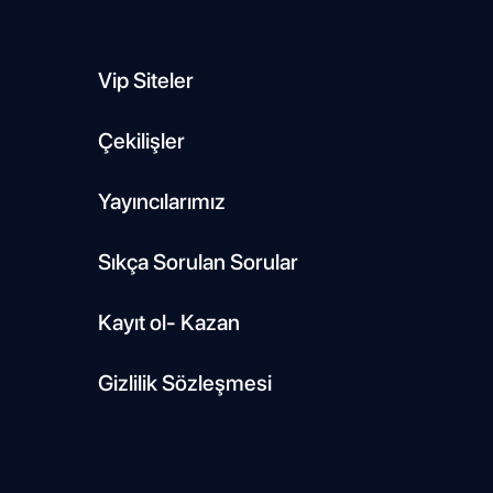
Vip Siteler
Çekilişler
Yayıncılarımız
Sıkça Sorulan Sorular
Kayıt ol- Kazan
Gizlilik Sözleşmesi