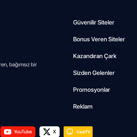
Güvenilir Siteler
Bonus Veren Siteler
Kazandıran Çark
iren, bağımsız bir
Sizden Gelenler
Promosyonlar
Reklam
YouTube
X
CasiTV