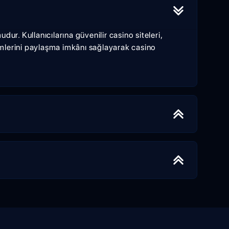
ur. Kullanıcılarına güvenilir casino siteleri,
yimlerini paylaşma imkânı sağlayarak casino