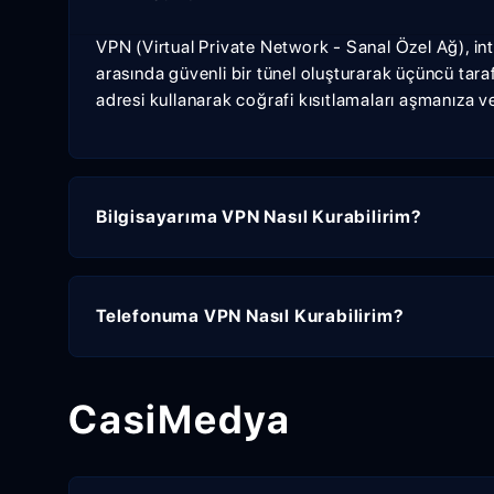
VPN (Virtual Private Network - Sanal Özel Ağ), intern
arasında güvenli bir tünel oluşturarak üçüncü tarafla
adresi kullanarak coğrafi kısıtlamaları aşmanıza 
Bilgisayarıma VPN Nasıl Kurabilirim?
Telefonuma VPN Nasıl Kurabilirim?
CasiMedya