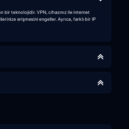
n bir teknolojidir. VPN, cihazınız ile internet
erinize erişmesini engeller. Ayrıca, farklı bir IP