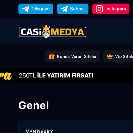
Telegram
Sohbet
Instagram
Bonus Veren Siteler
Vip Sitel
0TL
İLE YATIRIM FIRSATI
Genel
VPN Nedir?