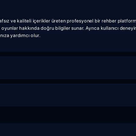
ız ve kaliteli içerikler üreten profesyonel bir rehber platformud
i oyunlar hakkında doğru bilgiler sunar. Ayrıca kullanıcı dene
nıza yardımcı olur.