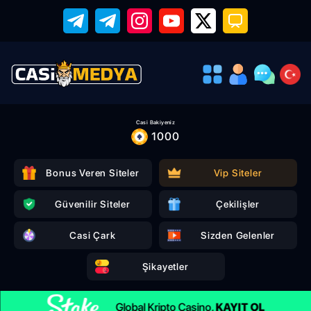
Casi Bakiyeniz
1000
Bonus Veren Siteler
Vip Siteler
Güvenilir Siteler
Çekilişler
Casi Çark
Sizden Gelenler
Şikayetler
Global Kripto Casino,
KAYIT OL