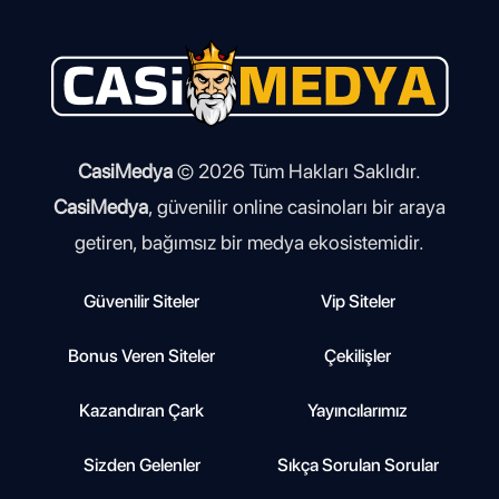
CasiMedya
© 2026 Tüm Hakları Saklıdır.
CasiMedya
, güvenilir online casinoları bir araya
getiren, bağımsız bir medya ekosistemidir.
Güvenilir Siteler
Vip Siteler
Bonus Veren Siteler
Çekilişler
Kazandıran Çark
Yayıncılarımız
Sizden Gelenler
Sıkça Sorulan Sorular