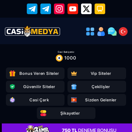
Casi Bakiyeniz
1000
Bonus Veren Siteler
Vip Siteler
Güvenilir Siteler
Çekilişler
Casi Çark
Sizden Gelenler
Şikayetler
750 TL
DENEME BONUSU