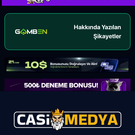
Hakkında Yazılan
Şikayetler